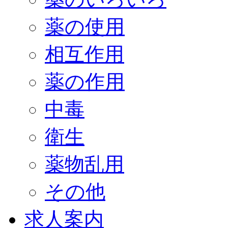
薬の使用
相互作用
薬の作用
中毒
衛生
薬物乱用
その他
求人案内