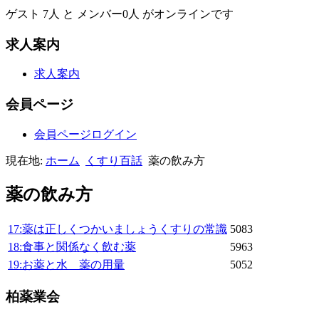
ゲスト 7人 と メンバー0人 がオンラインです
求人案内
求人案内
会員ページ
会員ページログイン
現在地:
ホーム
くすり百話
薬の飲み方
薬の飲み方
17:薬は正しくつかいましょうくすりの常識
5083
18:食事と関係なく飲む薬
5963
19:お薬と水 薬の用量
5052
柏薬業会