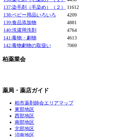
137:染毛剤（毛染め）（２）
11612
138:ベビー用品いろいろ
4209
139:食品添加物
4881
140:洗濯用洗剤
4764
141:毒物・劇物
4613
142:毒物劇物の取扱い
7069
柏薬業会
薬局・薬店ガイド
柏市薬剤師会エリアマップ
東部地区
西部地区
南部地区
北部地区
沼南地区