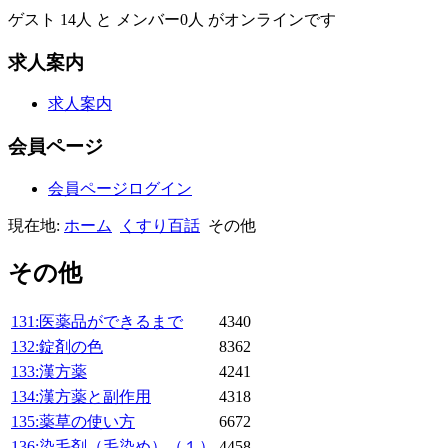
ゲスト 14人 と メンバー0人 がオンラインです
求人案内
求人案内
会員ページ
会員ページログイン
現在地:
ホーム
くすり百話
その他
その他
131:医薬品ができるまで
4340
132:錠剤の色
8362
133:漢方薬
4241
134:漢方薬と副作用
4318
135:薬草の使い方
6672
136:染毛剤（毛染め）（１）
4458