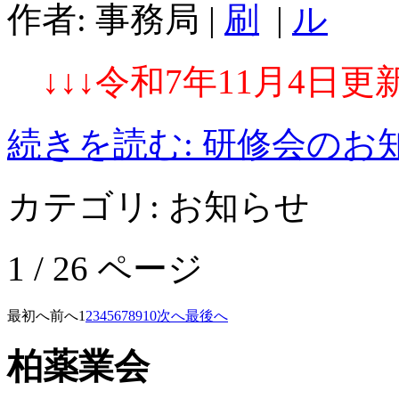
作者: 事務局
|
|
↓↓↓令和7年11
月4
日更新
続きを読む: 研修会のお
カテゴリ:
お知らせ
1 / 26 ページ
最初へ
前へ
1
2
3
4
5
6
7
8
9
10
次へ
最後へ
柏薬業会