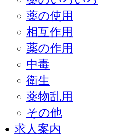
薬の使用
相互作用
薬の作用
中毒
衛生
薬物乱用
その他
求人案内