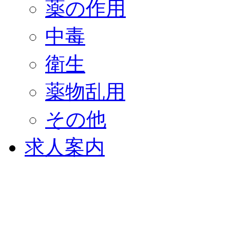
薬の作用
中毒
衛生
薬物乱用
その他
求人案内