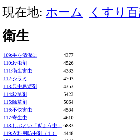
現在地:
ホーム
くすり百
衛生
109:手を清潔に
4377
110:殺虫剤
4526
111:衛生害虫
4383
112:シラミ
4703
113:昆虫忌避剤
4353
114:殺鼠剤
5423
115:除草剤
5064
116:不快害虫
4584
117:寄生虫
4610
118:しぶとい「ぎょう虫」
6883
119:衣料用防虫剤（１）
4448