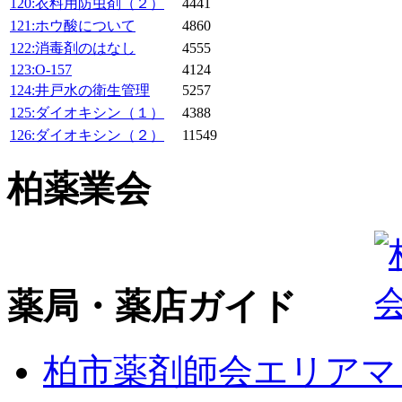
120:衣料用防虫剤（２）
4441
121:ホウ酸について
4860
122:消毒剤のはなし
4555
123:O-157
4124
124:井戸水の衛生管理
5257
125:ダイオキシン（１）
4388
126:ダイオキシン（２）
11549
柏薬業会
薬局・薬店ガイド
柏市薬剤師会エリアマ