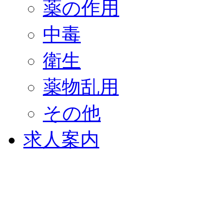
薬の作用
中毒
衛生
薬物乱用
その他
求人案内