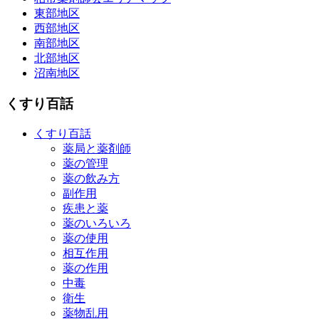
東部地区
西部地区
南部地区
北部地区
沼南地区
くすり百話
くすり百話
薬局と薬剤師
薬の管理
薬の飲み方
副作用
疾患と薬
薬のいろいろ
薬の使用
相互作用
薬の作用
中毒
衛生
薬物乱用