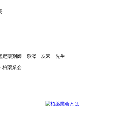
長
認定薬剤師 泉澤 友宏 先生
・柏薬業会