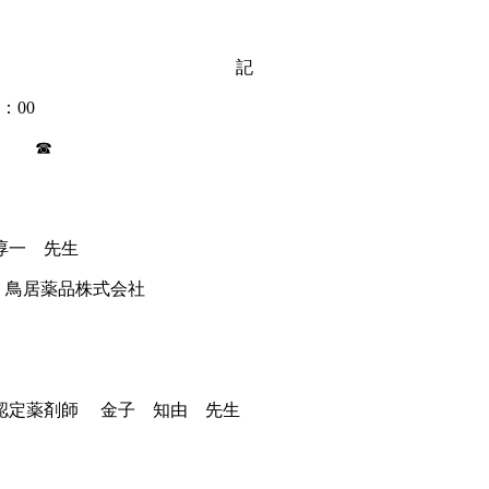
記
：00
」 ☎
淳一 先生
鳥居薬品株式会社
認定薬剤師 金子 知由 先生