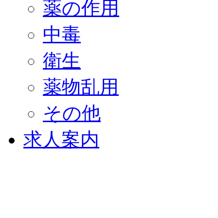
薬の作用
中毒
衛生
薬物乱用
その他
求人案内