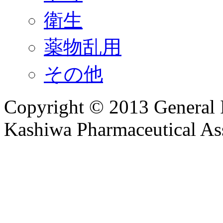
衛生
薬物乱用
その他
Copyright © 2013 General I
Kashiwa Pharmaceutical Ass