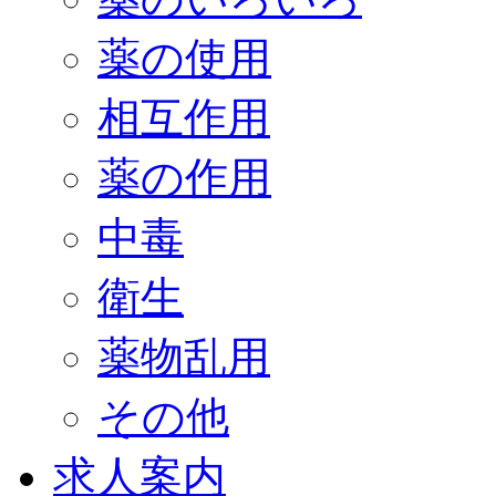
薬の使用
相互作用
薬の作用
中毒
衛生
薬物乱用
その他
求人案内