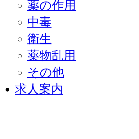
薬の作用
中毒
衛生
薬物乱用
その他
求人案内